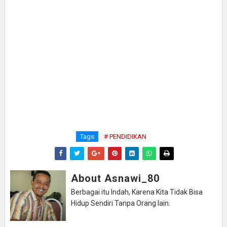
Tags
# PENDIDIKAN
About Asnawi_80
Berbagai itu Indah, Karena Kita Tidak Bisa
Hidup Sendiri Tanpa Orang lain.