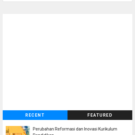
RECENT
FEATURED
Perubahan Reformasi dan Inovasi Kurikulum