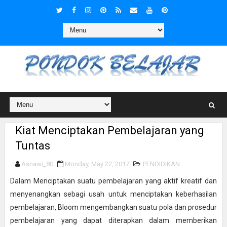
Kiat Menciptakan Pembelajaran yang
Tuntas
Asnawi_80
Monday, May 22, 2017
PENDIDIKAN
Dalam Menciptakan suatu pembelajaran yang aktif kreatif dan
menyenangkan sebagi usah untuk menciptakan keberhasilan
pembelajaran, Bloom mengembangkan suatu pola dan prosedur
pembelajaran yang dapat diterapkan dalam memberikan