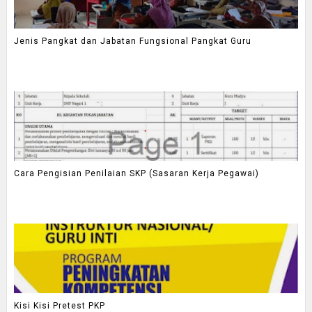
Jenis Pangkat dan Jabatan Fungsional Pangkat Guru
Cara Pengisian Penilaian SKP (Sasaran Kerja Pegawai)
Kisi Kisi Pretest PKP