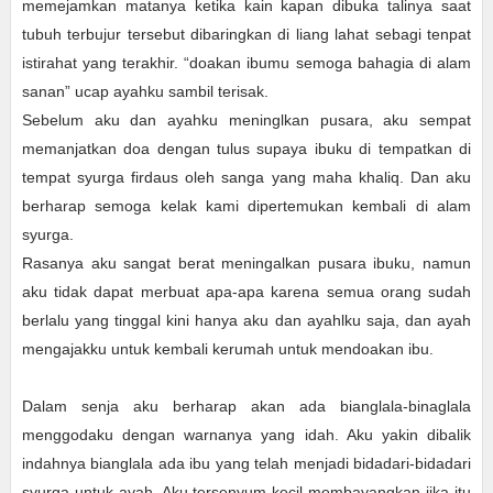
memejamkan matanya ketika kain kapan dibuka talinya saat
tubuh terbujur tersebut dibaringkan di liang lahat sebagi tenpat
istirahat yang terakhir. “doakan ibumu semoga bahagia di alam
sanan” ucap ayahku sambil terisak.
Sebelum aku dan ayahku meninglkan pusara, aku sempat
memanjatkan doa dengan tulus supaya ibuku di tempatkan di
tempat syurga firdaus oleh sanga yang maha khaliq. Dan aku
berharap semoga kelak kami dipertemukan kembali di alam
syurga.
Rasanya aku sangat berat meningalkan pusara ibuku, namun
aku tidak dapat merbuat apa-apa karena semua orang sudah
berlalu yang tinggal kini hanya aku dan ayahlku saja, dan ayah
mengajakku untuk kembali kerumah untuk mendoakan ibu.
Dalam senja aku berharap akan ada bianglala-binaglala
menggodaku dengan warnanya yang idah. Aku yakin dibalik
indahnya bianglala ada ibu yang telah menjadi bidadari-bidadari
syurga untuk ayah. Aku tersenyum kecil membayangkan jika itu