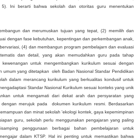
 5). Ini berarti bahwa sekolah dan otoritas guru menentukan
 membangun dan merumuskan tujuan yang tepat, (2) memilih dan
uai dengan fase kebutuhan, kepentingan dan perkembangan anak,
bervariasi, (4) dan membangun program pembelajarn dan evaluasi
istematis dan detail, yang akan memudahkan guru pada tahap
iki kewenangan untuk mengembangkan kurikulum sesuai dengan
 umum yang ditetapkan oleh Badan Nasional Standar Pendidikan
lah dalam merancang kurikulum yang berkualitas kondusif untuk
 mengadaptasi Standar Nasional Kurikulum sesuai konteks yang unik
ankan untuk mengamati dari dekat arah dan persyaratan yang
m dengan merujuk pada dokumen kurikulum resmi. Berdasarkan
, kemampuan dan minat sekolah 'ekologi kontek, gaya kepemimpinan
siapan guru, sekolah perlu menggunakan pengajaran yang paling
 disamping penggunaan berbagai bahan pembelajaran untuk
r-mengajar dalam KTSP. Hal ini penting untuk memastikan bahwa