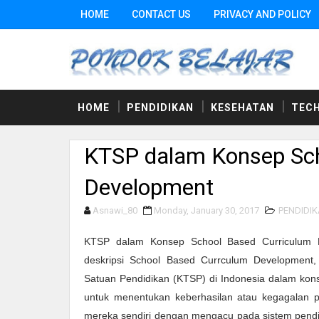
HOME
CONTACT US
PRIVACY AND POLICY
HOME
PENDIDIKAN
KESEHATAN
TEC
KTSP dalam Konsep Sch
Development
Asnawi_80
Monday, January 30, 2017
PENDIDI
KTSP dalam Konsep School Based Curriculum
deskripsi School Based Currculum Development
Satuan Pendidikan (KTSP) di Indonesia dalam kons
untuk menentukan keberhasilan atau kegagalan pe
mereka sendiri dengan mengacu pada sistem pendid