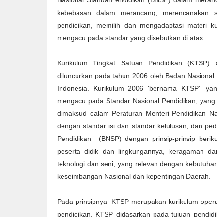
Nasional StandarPendidikan (BNSP) dalam meranca
kebebasan dalam merancang, merencanakan si
pendidikan, memilih dan mengadaptasi materi k
mengacu pada standar yang disebutkan di atas
Kurikulum Tingkat Satuan Pendidikan (KTSP)
diluncurkan pada tahun 2006 oleh Badan Nasional
Indonesia. Kurikulum 2006 'bernama KTSP', ya
mengacu pada Standar Nasional Pendidikan, yang 
dimaksud dalam Peraturan Menteri Pendidikan Na
dengan standar isi dan standar kelulusan, dan p
Pendidikan (BNSP) dengan prinsip-prinsip berik
peserta didik dan lingkungannya, keragaman da
teknologi dan seni, yang relevan dengan kebutuhan 
keseimbangan Nasional dan kepentingan Daerah.
Pada prinsipnya, KTSP merupakan kurikulum opera
pendidikan. KTSP didasarkan pada tujuan pendidika