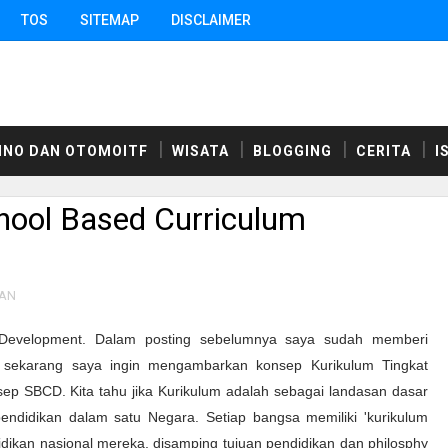
TOS
SITEMAP
DISCLAIMER
HNO DAN OTOMOITF
WISATA
BLOGGING
CERITA
I
ool Based Curriculum
KAN
 Development.
Dalam posting sebelumnya saya sudah memberi
, sekarang saya ingin mengambarkan konsep Kurikulum Tingkat
ep SBCD. Kita tahu jika Kurikulum adalah sebagai landasan dasar
ndidikan dalam satu Negara. Setiap bangsa memiliki 'kurikulum
ikan nasional mereka, disamping tujuan pendidikan dan philosphy