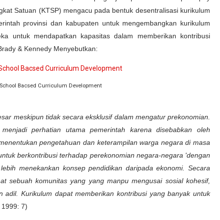
ngkat Satuan (KTSP) mengacu pada bentuk desentralisasi kurikulum
rintah provinsi dan kabupaten untuk mengembangkan kurikulum
reka untuk mendapatkan kapasitas dalam memberikan kontribusi
. Brady & Kennedy Menyebutkan:
School Bacsed Curriculum Development
esar meskipun tidak secara eksklusif dalam mengatur prekonomian.
enjadi perhatian utama pemerintah karena disebabkan oleh
an menentukan pengetahuan dan keterampilan warga negara di masa
untuk berkontribusi terhadap perekonomian negara-negara 'dengan
ah lebih menekankan konsep pendidikan daripada ekonomi. Secara
hat sebuah komunitas yang yang manpu mengusai sosial kohesif,
 dan adil. Kurikulum dapat memberikan kontribusi yang banyak untuk
 1999: 7)