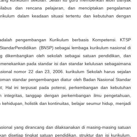
ng kurikulum sekolah. Selain itu guru memberikan lebih banyak
labus dan rencana pelajaran, dan menciptakan pengalaman
urikulum dalam keadaan situasi tertentu dan kebutuhan dengan
 adalah pengembangan Kurikulum berbasis Kompetensi. KTSP
 StandarPendidikan (BNSP) sebagai lembaga kurikulum nasional di
ng dikembangkan oleh sekolah sebagai satuan pendidikan, dan
menekankan pada standar isi dan standar kelulusan sebagaimana
sional nomor 22 dan 23, 2006. kurikulum Sekolah harus sejalan
edoman standar pengembangan diatur oleh Badan Nasional Standar
ut; Hal ini terpusat pada potensi, perkembangan dan kebutuhan
n integritas, tanggap dengan perkembangan ilmu pengetahuan,
kehidupan, holistik dan kontinuitas, belajar seumur hidup, menjadi
sional yang dirancang dan dilaksanakan di masing-masing satuan
n disetiap tingkat satuan pendidikan, struktur dan isi kurikulum,