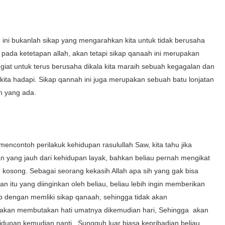
 ini bukanlah sikap yang mengarahkan kita untuk tidak berusaha
pada ketetapan allah, akan tetapi sikap qanaah ini merupakan
 giat untuk terus berusaha dikala kita maraih sebuah kegagalan dan
ita hadapi. Sikap qannah ini juga merupakan sebuah batu lonjatan
an yang ada.
mencontoh perilakuk kehidupan rasulullah Saw, kita tahu jika
yang jauh dari kehidupan layak, bahkan beliau pernah mengikat
kosong. Sebagai seorang kekasih Allah apa sih yang gak bisa
an itu yang diinginkan oleh beliau, beliau lebih ingin memberikan
p dengan memliki sikap qanaah, sehingga tidak akan
g akan membutakan hati umatnya dikemudian hari, Sehingga akan
dupan kemudian nanti. Sungguh luar biasa kepribadian beliau,