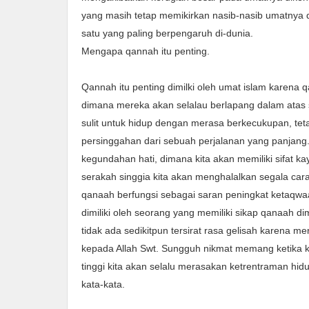
yang masih tetap memikirkan nasib-nasib umatnya di
satu yang paling berpengaruh di-dunia.
Mengapa qannah itu penting.
Qannah itu penting dimilki oleh umat islam karena 
dimana mereka akan selalau berlapang dalam atas 
sulit untuk hidup dengan merasa berkecukupan, tetap
persinggahan dari sebuah perjalanan yang panjang.
kegundahan hati, dimana kita akan memiliki sifat ka
serakah singgia kita akan menghalalkan segala car
qanaah berfungsi sebagai saran peningkat ketaqwaan
dimiliki oleh seorang yang memiliki sikap qanaah d
tidak ada sedikitpun tersirat rasa gelisah karena
kepada Allah Swt. Sungguh nikmat memang ketika k
tinggi kita akan selalu merasakan ketrentraman hi
kata-kata.